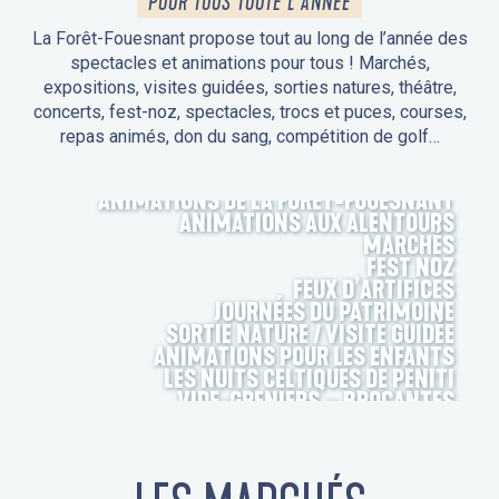
POUR TOUS TOUTE L'ANNÉE
La Forêt-Fouesnant propose tout au long de l’année des
spectacles et animations pour tous ! Marchés,
expositions, visites guidées, sorties natures, théâtre,
concerts, fest-noz, spectacles, trocs et puces, courses,
repas animés, don du sang, compétition de golf…
ANIMATIONS DE LA FORÊT-FOUESNANT
ANIMATIONS AUX ALENTOURS
MARCHÉS
FEST NOZ
FEUX D’ARTIFICES
JOURNÉES DU PATRIMOINE
SORTIE NATURE / VISITE GUIDÉE
ANIMATIONS POUR LES ENFANTS
LES NUITS CELTIQUES DE PENITI
VIDE-GRENIERS – BROCANTES