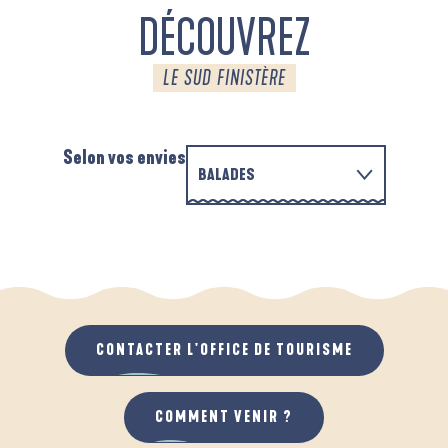
DÉCOUVREZ
LE SUD FINISTÈRE
Selon vos envies
BALADES
PARCOURS D'INTERPRÉTATION DE L'ANSE
EN FAMILLE
DE LA FORÊT
D
QUAND IL PLEUT
AU GRAND AIR
CONTACTER L'OFFICE DE TOURISME
COMMENT VENIR ?