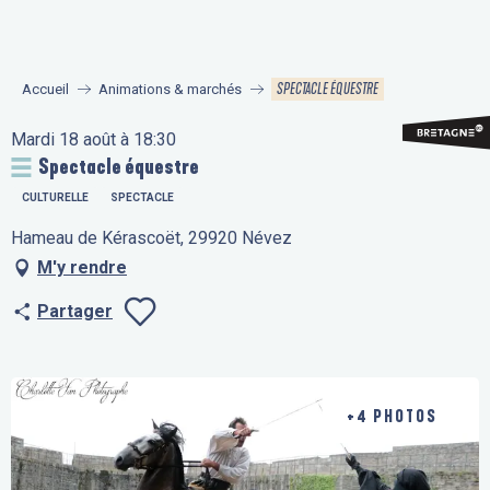
Aller
au
contenu
SPECTACLE ÉQUESTRE
Accueil
Animations & marchés
principal
Mardi 18 août à 18:30
Spectacle équestre
CULTURELLE
SPECTACLE
Hameau de Kérascoët, 29920 Névez
M'y rendre
Partager
Ajouter aux fav
+4 PHOTOS