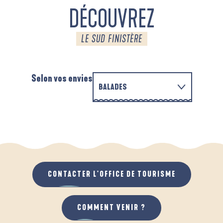
DÉCOUVREZ
LE SUD FINISTÈRE
Selon vos envies
BALADES
EN FAMILLE
D'UN PORT À L'AUTRE
A
QUAND IL PLEUT
AU GRAND AIR
CONTACTER L'OFFICE DE TOURISME
COMMENT VENIR ?