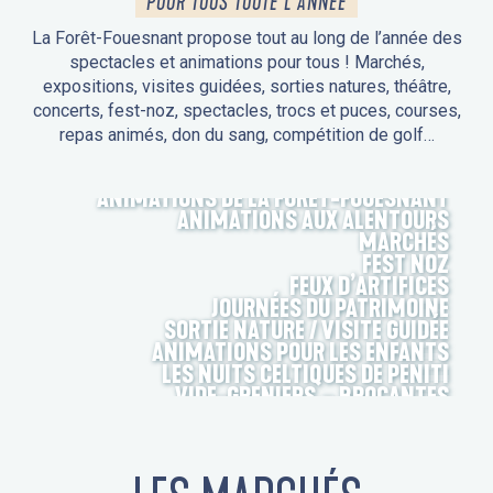
POUR TOUS TOUTE L'ANNÉE
La Forêt-Fouesnant propose tout au long de l’année des
spectacles et animations pour tous ! Marchés,
expositions, visites guidées, sorties natures, théâtre,
concerts, fest-noz, spectacles, trocs et puces, courses,
repas animés, don du sang, compétition de golf…
ANIMATIONS DE LA FORÊT-FOUESNANT
ANIMATIONS AUX ALENTOURS
MARCHÉS
FEST NOZ
FEUX D’ARTIFICES
JOURNÉES DU PATRIMOINE
SORTIE NATURE / VISITE GUIDÉE
ANIMATIONS POUR LES ENFANTS
LES NUITS CELTIQUES DE PENITI
VIDE-GRENIERS – BROCANTES