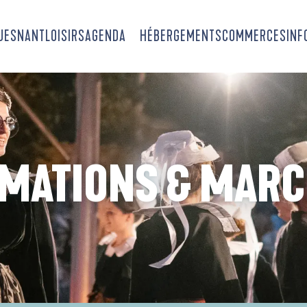
OUESNANT
LOISIRS
AGENDA
HÉBERGEMENTS
COMMERCES
INF
MATIONS & MAR