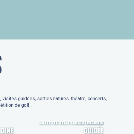
is
S
isites guidées, sorties natures, théâtre, concerts,
étition de golf…
SORTIE NATURE / VISITE
MARCHÉS
MOINE
GUIDÉE