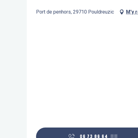
Port de penhors, 29710 Pouldreuzic
M'y 
06 73 86 64
▒▒