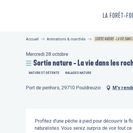
Aller
au
LA FORÊT-F
contenu
principal
SORTIE NATURE - LA VIE DAN
Accueil
Animations & marchés
Mercredi 28 octobre
Sortie nature - La vie dans les ro
NATURE ET DÉTENTE
BALADES NATURE
Port de penhors, 29710 Pouldreuzic
M'y rend
Description
Profitez d’une pêche à pied pour découvrir la flor
naturalistes. Vous serez surpris de voir tout c