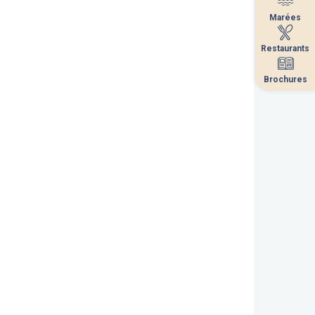
Marées
Marées
Restaurants
Restaurants
Brochures
Brochures