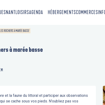
OUESNANT
LOISIRS
AGENDA
HÉBERGEMENTS
COMMERCES
INF
S LES ROCHERS À MARÉE BASSE
chers à marée basse
re
e et la faune du littoral et participer aux observations 
e qui se cache sous vos pieds. N'oubliez pas vos 