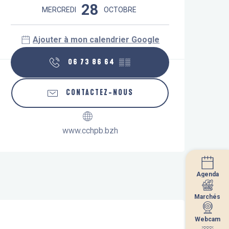
28
MERCREDI
OCTOBRE
Ajouter à mon calendrier Google
06 73 86 64
▒▒
CONTACTEZ-NOUS
www.cchpb.bzh
Agenda
Agenda
Marchés
Marchés
Webcam
Webcam