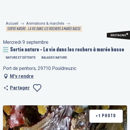
Aller
au
contenu
Accueil
Animations & marchés
principal
SORTIE NATURE - LA VIE DANS LES ROCHERS À MARÉE BASSE
Mercredi 9 septembre
Sortie nature - La vie dans les rochers à marée basse
NATURE ET DÉTENTE
BALADES NATURE
Port de penhors, 29710 Pouldreuzic
M'y rendre
Partager
Ajouter aux fav
+1 PHOTO