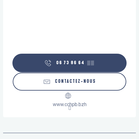
06 73 86 64
▒▒
CONTACTEZ-NOUS
www.cchpb.bzh