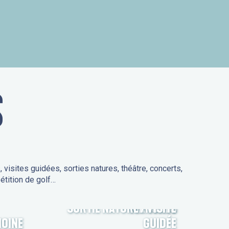
is
S
isites guidées, sorties natures, théâtre, concerts,
étition de golf…
SORTIE NATURE / VISITE
MARCHÉS
MOINE
GUIDÉE