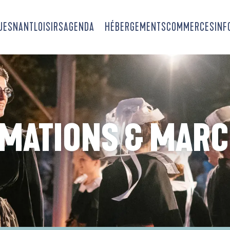
OUESNANT
LOISIRS
AGENDA
HÉBERGEMENTS
COMMERCES
INF
MATIONS & MAR