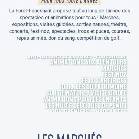
POUR TOUS TOUTE L'ANNÉE
La Forêt-Fouesnant propose tout au long de l’année des
spectacles et animations pour tous ! Marchés,
expositions, visites guidées, sorties natures, théâtre,
concerts, fest-noz, spectacles, trocs et puces, courses,
repas animés, don du sang, compétition de golf…
ANIMATIONS DE LA FORÊT-FOUESNANT
ANIMATIONS AUX ALENTOURS
MARCHÉS
FEST NOZ
FEUX D’ARTIFICES
JOURNÉES DU PATRIMOINE
SORTIE NATURE / VISITE GUIDÉE
ANIMATIONS POUR LES ENFANTS
LES NUITS CELTIQUES DE PENITI
VIDE-GRENIERS – BROCANTES