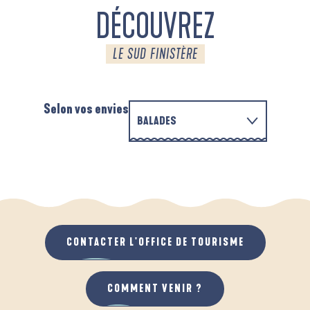
DÉCOUVREZ
LE SUD FINISTÈRE
Selon vos envies
BALADES
P
EN FAMILLE
D'UN PORT À L'AUTRE
D
QUAND IL PLEUT
AU GRAND AIR
CONTACTER L'OFFICE DE TOURISME
COMMENT VENIR ?