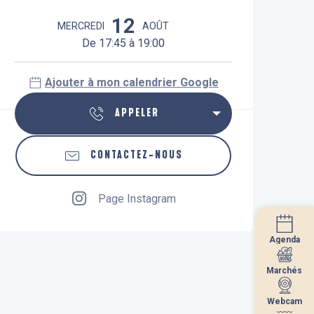
Ouverture et coordonnées
12
MERCREDI
AOÛT
De 17:45 à 19:00
Ajouter à mon calendrier Google
APPELER
CONTACTEZ-NOUS
Page Instagram
Agenda
Agenda
Marchés
Marchés
Webcam
Webcam