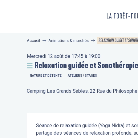
Aller
au
LA FORÊT-F
contenu
principal
RELAXATION GUIDÉE ET SONOT
Accueil
Animations & marchés
Mercredi 12 août de 17:45 à 19:00
Relaxation guidée et Sonothérapi
NATURE ET DÉTENTE
ATELIERS / STAGES
Camping Les Grands Sables, 22 Rue du Philosophe 
Description
Séance de relaxation guidée (Yoga Nidra) et son
partage des séances de relaxation profonde, au 