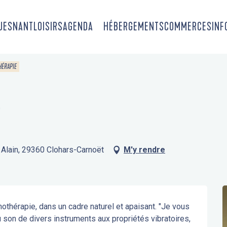
OUESNANT
LOISIRS
AGENDA
HÉBERGEMENTS
COMMERCES
INF
HÉRAPIE
e
Alain, 29360 Clohars-Carnoët
M'y rendre
othérapie, dans un cadre naturel et apaisant. "Je vous 
son de divers instruments aux propriétés vibratoires, 