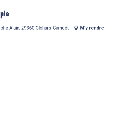
apie
phe Alain, 29360 Clohars-Carnoët
M'y rendre