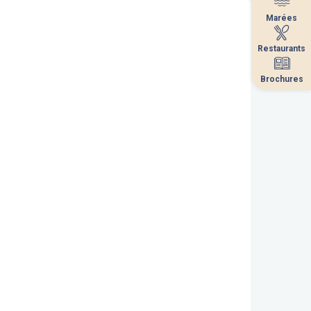
Marées
Marées
Restaurants
Restaurants
Brochures
Brochures