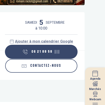
Ouverture et coordonnées
5
SAMEDI
SEPTEMBRE
à 10:00
Ajouter à mon calendrier Google
06 21 88 58
▒▒
CONTACTEZ-NOUS
Agenda
Agenda
Marchés
Marchés
Webcam
Webcam