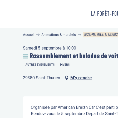
Aller
au
LA FORÊT-F
contenu
principal
RASSEMBLEMENT ET BALADES 
Accueil
Animations & marchés
Samedi 5 septembre à 10:00
Rassemblement et balades de voi
AUTRES EVÈNEMENTS
DIVERS
29380 Saint-Thurien
M'y rendre
Description
Organisée par American Breizh Car C’est parti pou
Rendez-vous le 5 septembre Départ de Saint-T