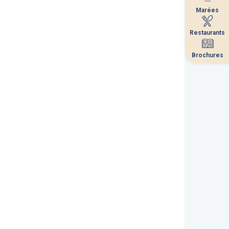
Marées
Marées
Restaurants
Restaurants
Brochures
Brochures