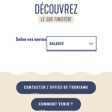
DÉCOUVREZ
LE SUD FINISTÈRE
Selon vos envies
BALADES
PARCOURS D'INTERPRÉTATION DE L'ANSE
EN FAMILLE
DE LA FORÊT
A
QUAND IL PLEUT
AU GRAND AIR
CONTACTER L'OFFICE DE TOURISME
COMMENT VENIR ?