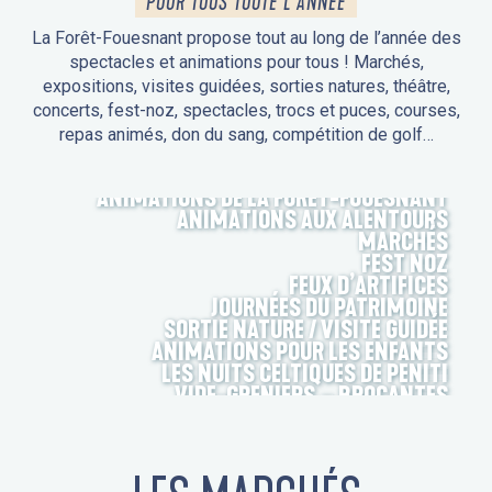
POUR TOUS TOUTE L'ANNÉE
La Forêt-Fouesnant propose tout au long de l’année des
spectacles et animations pour tous ! Marchés,
expositions, visites guidées, sorties natures, théâtre,
concerts, fest-noz, spectacles, trocs et puces, courses,
repas animés, don du sang, compétition de golf…
ANIMATIONS DE LA FORÊT-FOUESNANT
ANIMATIONS AUX ALENTOURS
MARCHÉS
FEST NOZ
FEUX D’ARTIFICES
JOURNÉES DU PATRIMOINE
SORTIE NATURE / VISITE GUIDÉE
ANIMATIONS POUR LES ENFANTS
LES NUITS CELTIQUES DE PENITI
VIDE-GRENIERS – BROCANTES