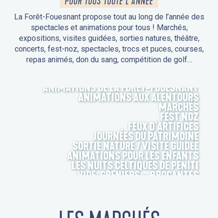
POUR TOUS TOUTE L'ANNÉE
La Forêt-Fouesnant propose tout au long de l’année des
spectacles et animations pour tous ! Marchés,
expositions, visites guidées, sorties natures, théâtre,
concerts, fest-noz, spectacles, trocs et puces, courses,
repas animés, don du sang, compétition de golf…
ANIMATIONS DE LA FORÊT-FOUESNANT
ANIMATIONS AUX ALENTOURS
MARCHÉS
FEST NOZ
FEUX D’ARTIFICES
JOURNÉES DU PATRIMOINE
SORTIE NATURE / VISITE GUIDÉE
ANIMATIONS POUR LES ENFANTS
LES NUITS CELTIQUES DE PENITI
VIDE-GRENIERS – BROCANTES