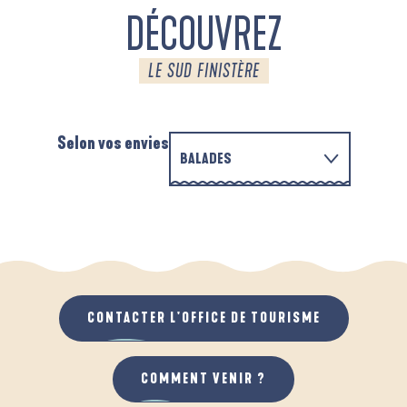
DÉCOUVREZ
LE SUD FINISTÈRE
Selon vos envies
BALADES
P
EN FAMILLE
D'UN PORT À L'AUTRE
D
QUAND IL PLEUT
AU GRAND AIR
CONTACTER L'OFFICE DE TOURISME
COMMENT VENIR ?