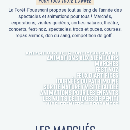
POUR TOUS TOUTE L'ANNÉE
La Forêt-Fouesnant propose tout au long de l’année des
spectacles et animations pour tous ! Marchés,
expositions, visites guidées, sorties natures, théâtre,
concerts, fest-noz, spectacles, trocs et puces, courses,
repas animés, don du sang, compétition de golf…
ANIMATIONS DE LA FORÊT-FOUESNANT
ANIMATIONS AUX ALENTOURS
MARCHÉS
FEST NOZ
FEUX D’ARTIFICES
JOURNÉES DU PATRIMOINE
SORTIE NATURE / VISITE GUIDÉE
ANIMATIONS POUR LES ENFANTS
LES NUITS CELTIQUES DE PENITI
VIDE-GRENIERS – BROCANTES