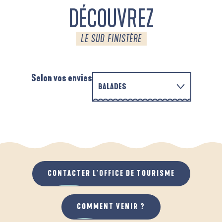
DÉCOUVREZ
LE SUD FINISTÈRE
Selon vos envies
BALADES
EN FAMILLE
AUTOUR DE L'ANSE SAINT-LAURENT
A
QUAND IL PLEUT
AU GRAND AIR
CONTACTER L'OFFICE DE TOURISME
COMMENT VENIR ?