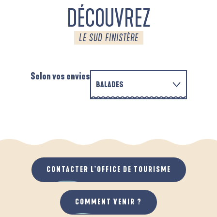
DÉCOUVREZ
LE SUD FINISTÈRE
Selon vos envies
BALADES
PARCOURS D'INTERPRÉTATION DE L'ANSE
EN FAMILLE
DE LA FORÊT
D
QUAND IL PLEUT
AU GRAND AIR
CONTACTER L'OFFICE DE TOURISME
COMMENT VENIR ?