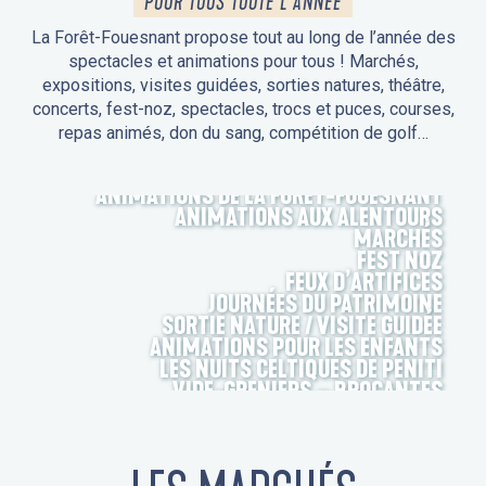
POUR TOUS TOUTE L'ANNÉE
La Forêt-Fouesnant propose tout au long de l’année des
spectacles et animations pour tous ! Marchés,
expositions, visites guidées, sorties natures, théâtre,
concerts, fest-noz, spectacles, trocs et puces, courses,
repas animés, don du sang, compétition de golf…
ANIMATIONS DE LA FORÊT-FOUESNANT
ANIMATIONS AUX ALENTOURS
MARCHÉS
FEST NOZ
FEUX D’ARTIFICES
JOURNÉES DU PATRIMOINE
SORTIE NATURE / VISITE GUIDÉE
ANIMATIONS POUR LES ENFANTS
LES NUITS CELTIQUES DE PENITI
VIDE-GRENIERS – BROCANTES