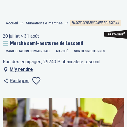
Aller
au
contenu
MARCHÉ SEMI-NOCTURNE DE LESCONIL
Accueil
Animations & marchés
principal
20 juillet > 31 août
Marché semi-nocturne de Lesconil
MANIFESTATION COMMERCIALE
MARCHÉ
SORTIES NOCTURNES
Rue des équipages, 29740 Plobannalec-Lesconil
M'y rendre
Partager
Ajouter aux fav