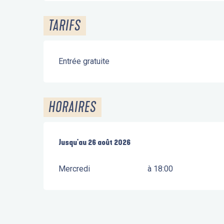
TARIFS
Entrée gratuite
HORAIRES
Du
Jusqu'au
1 juillet 2026
26 août 2026
au
26 août 2026
Mercredi
à 18:00