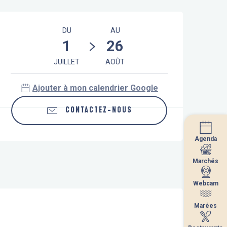
Ouverture et coordonnées
DU
AU
1
26
JUILLET
AOÛT
Ajouter à mon calendrier Google
CONTACTEZ-NOUS
Agenda
Agenda
Marchés
Marchés
Webcam
Webcam
Marées
Marées