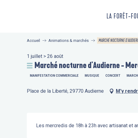
Aller
au
LA FORÊT-F
contenu
principal
MARCHÉ NOCTURNE D'AUDIERN
Accueil
Animations & marchés
1 juillet > 26 août
Marché nocturne d'Audierne - Mer
MANIFESTATION COMMERCIALE
MUSIQUE
CONCERT
MARCH
Place de la Liberté, 29770 Audierne
M'y rend
Description
Les mercredis de 18h à 23h avec artisanat et a