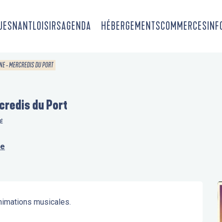
OUESNANT
LOISIRS
AGENDA
HÉBERGEMENTS
COMMERCES
INF
E - MERCREDIS DU PORT
credis du Port
É
re
nimations musicales.