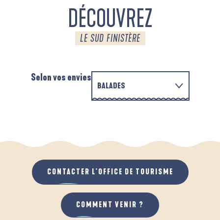
DÉCOUVREZ
LE SUD FINISTÈRE
Selon vos envies
BALADES
PARCOURS D'INTERPRÉTATION DE L'ANSE
EN FAMILLE
DE LA FORÊT
A
QUAND IL PLEUT
AU GRAND AIR
CONTACTER L'OFFICE DE TOURISME
COMMENT VENIR ?