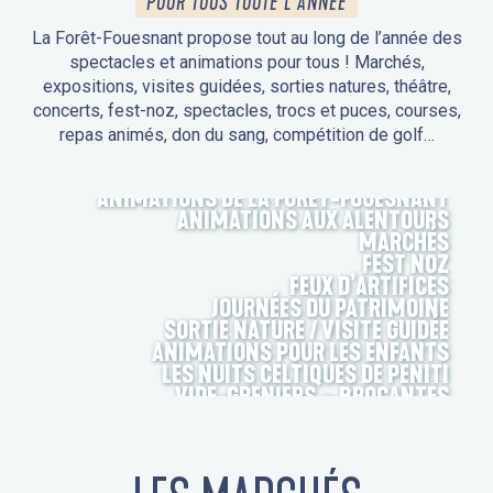
POUR TOUS TOUTE L'ANNÉE
La Forêt-Fouesnant propose tout au long de l’année des
spectacles et animations pour tous ! Marchés,
expositions, visites guidées, sorties natures, théâtre,
concerts, fest-noz, spectacles, trocs et puces, courses,
repas animés, don du sang, compétition de golf…
ANIMATIONS DE LA FORÊT-FOUESNANT
ANIMATIONS AUX ALENTOURS
MARCHÉS
FEST NOZ
FEUX D’ARTIFICES
JOURNÉES DU PATRIMOINE
SORTIE NATURE / VISITE GUIDÉE
ANIMATIONS POUR LES ENFANTS
LES NUITS CELTIQUES DE PENITI
VIDE-GRENIERS – BROCANTES