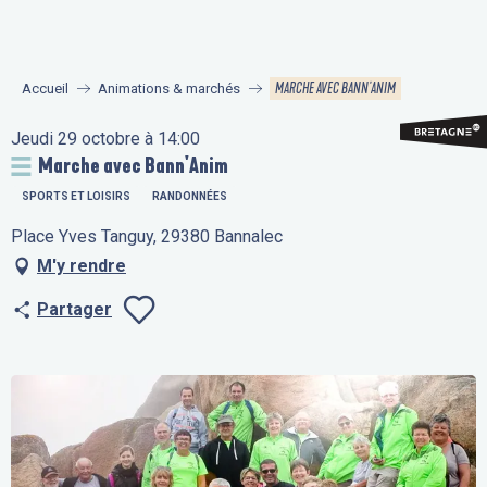
Aller
au
contenu
MARCHE AVEC BANN'ANIM
Accueil
Animations & marchés
principal
Jeudi 29 octobre à 14:00
Marche avec Bann'Anim
SPORTS ET LOISIRS
RANDONNÉES
Place Yves Tanguy, 29380 Bannalec
M'y rendre
Partager
Ajouter aux fav