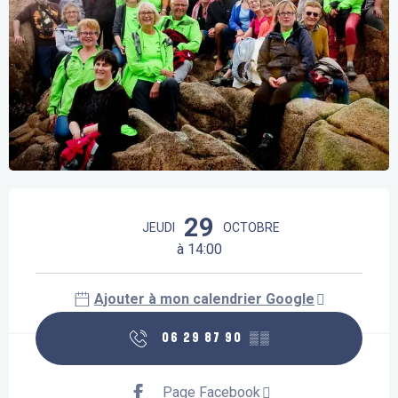
Ouverture et coordonnées
29
JEUDI
OCTOBRE
à 14:00
Ajouter à mon calendrier Google
06 29 87 90
▒▒
Page Facebook