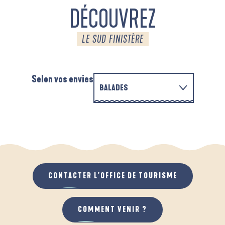
DÉCOUVREZ
LE SUD FINISTÈRE
Selon vos envies
BALADES
PARCOURS D'INTERPRÉTATION DE L'ANSE
EN FAMILLE
DE LA FORÊT
D
QUAND IL PLEUT
AU GRAND AIR
CONTACTER L'OFFICE DE TOURISME
COMMENT VENIR ?