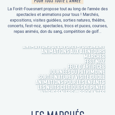
POUR TOUS TOUTE L'ANNÉE
La Forêt-Fouesnant propose tout au long de l’année des
spectacles et animations pour tous ! Marchés,
expositions, visites guidées, sorties natures, théâtre,
concerts, fest-noz, spectacles, trocs et puces, courses,
repas animés, don du sang, compétition de golf…
ANIMATIONS DE LA FORÊT-FOUESNANT
ANIMATIONS AUX ALENTOURS
MARCHÉS
FEST NOZ
FEUX D’ARTIFICES
JOURNÉES DU PATRIMOINE
SORTIE NATURE / VISITE GUIDÉE
ANIMATIONS POUR LES ENFANTS
LES NUITS CELTIQUES DE PENITI
VIDE-GRENIERS – BROCANTES