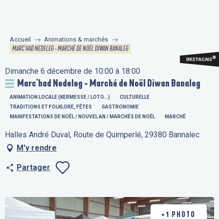
Aller
au
contenu
Accueil
Animations & marchés
principal
MARC'HAD NEDELEG - MARCHÉ DE NOËL DIWAN BANALEG
Dimanche 6 décembre de 10:00 à 18:00
Marc'had Nedeleg - Marché de Noël Diwan Banaleg
ANIMATION LOCALE (KERMESSE / LOTO...)
CULTURELLE
TRADITIONS ET FOLKLORE, FÊTES
GASTRONOMIE
MANIFESTATIONS DE NOËL / NOUVEL AN / MARCHÉS DE NOËL
MARCHÉ
Halles André Duval, Route de Quimperlé, 29380 Bannalec
M'y rendre
Partager
Ajouter aux fav
+1 PHOTO