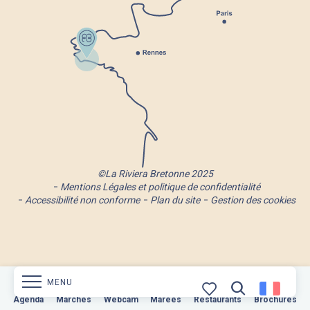
©La Riviera Bretonne 2025
Mentions Légales et politique de confidentialité
Accessibilité non conforme
Plan du site
Gestion des cookies
MENU
Marchés
Agenda
Webcam
Marchés
Webcam
Marées
Restaurants
Marées
Restaurants
Brochures
Brochures
Recherche