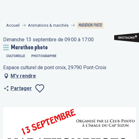
Aller
au
contenu
MARATHON PHOTO
Accueil
Animations & marchés
principal
Dimanche 13 septembre de 09:00 à 17:00
Marathon photo
CULTURELLE
PHOTOGRAPHIE
Espace culturel de pont croix, 29790 Pont-Croix
M'y rendre
Partager
Ajouter aux fav