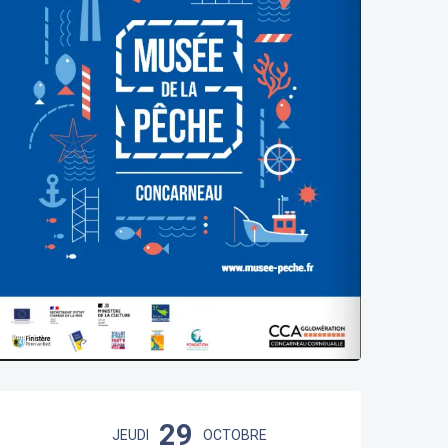
Ouverture et coordonnées
29
JEUDI
OCTOBRE