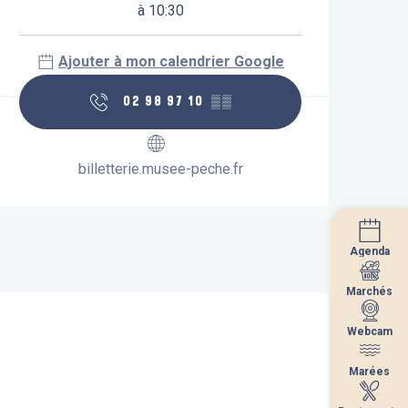
à 10:30
Ajouter à mon calendrier Google
02 98 97 10
▒▒
billetterie.musee-peche.fr
Agenda
Agenda
Marchés
Marchés
Webcam
Webcam
Marées
Marées