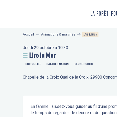
Aller
au
LA FORÊT-F
contenu
principal
LIRE LA MER
Accueil
Animations & marchés
Jeudi 29 octobre à 10:30
Lire la Mer
CULTURELLE
BALADES NATURE
JEUNE PUBLIC
Chapelle de la Croix Quai de la Croix, 29900 Concar
Description
En famille, laissez-vous guider au fil d’une pr
le temps de regarder, de décrire et de questionn