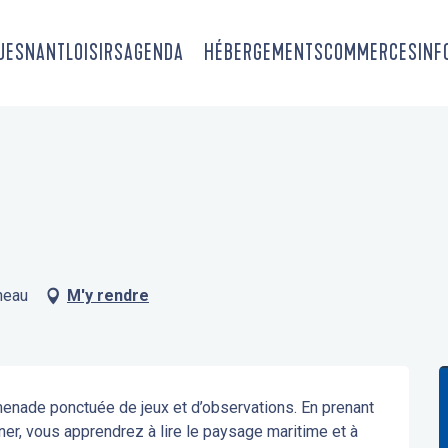
OUESNANT
LOISIRS
AGENDA
HÉBERGEMENTS
COMMERCES
INF
neau
M'y rendre
omenade ponctuée de jeux et d’observations. En prenant 
er, vous apprendrez à lire le paysage maritime et à 