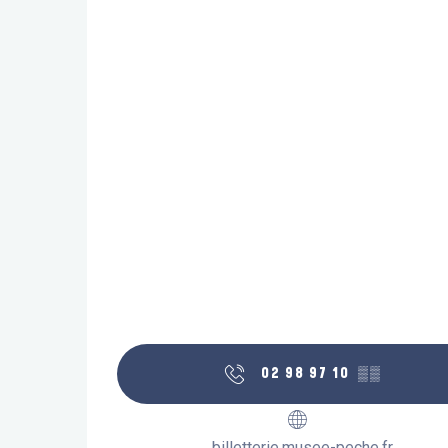
02 98 97 10
▒▒
billetterie.musee-peche.fr