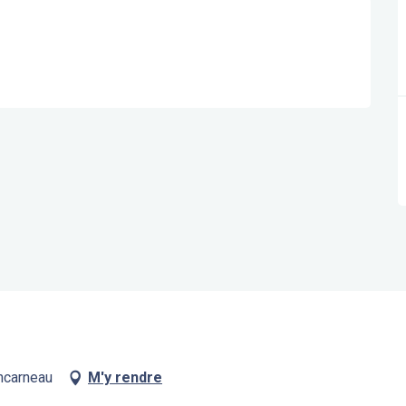
oncarneau
M'y rendre