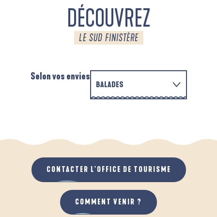
DÉCOUVREZ
LE SUD FINISTÈRE
Selon vos envies
BALADES
PARCOURS D'INTERPRÉTATION DE L'ANSE
EN FAMILLE
DE LA FORÊT
A
QUAND IL PLEUT
AU GRAND AIR
CONTACTER L'OFFICE DE TOURISME
COMMENT VENIR ?