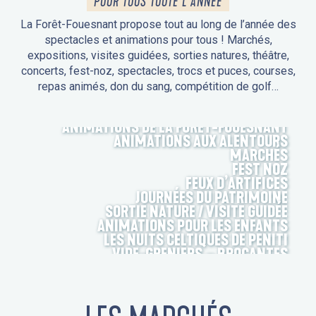
POUR TOUS TOUTE L'ANNÉE
La Forêt-Fouesnant propose tout au long de l’année des
spectacles et animations pour tous ! Marchés,
expositions, visites guidées, sorties natures, théâtre,
concerts, fest-noz, spectacles, trocs et puces, courses,
repas animés, don du sang, compétition de golf…
ANIMATIONS DE LA FORÊT-FOUESNANT
ANIMATIONS AUX ALENTOURS
MARCHÉS
FEST NOZ
FEUX D’ARTIFICES
JOURNÉES DU PATRIMOINE
SORTIE NATURE / VISITE GUIDÉE
ANIMATIONS POUR LES ENFANTS
LES NUITS CELTIQUES DE PENITI
VIDE-GRENIERS – BROCANTES