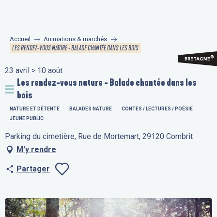
Aller
au
contenu
Accueil
Animations & marchés
principal
LES RENDEZ-VOUS NATURE - BALADE CHANTÉE DANS LES BOIS
23 avril > 10 août
Les rendez-vous nature - Balade chantée dans les
bois
NATURE ET DÉTENTE
BALADES NATURE
CONTES / LECTURES / POÉSIE
JEUNE PUBLIC
Parking du cimetière, Rue de Mortemart, 29120 Combrit
M'y rendre
Partager
Ajouter aux fav