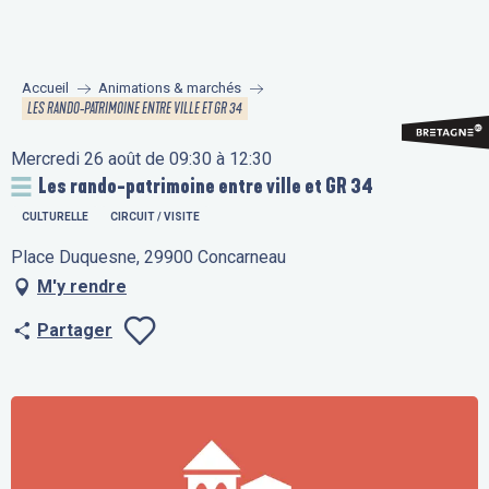
Aller
au
contenu
Accueil
Animations & marchés
principal
LES RANDO-PATRIMOINE ENTRE VILLE ET GR 34
Mercredi 26 août de 09:30 à 12:30
Les rando-patrimoine entre ville et GR 34
CULTURELLE
CIRCUIT / VISITE
Place Duquesne, 29900 Concarneau
M'y rendre
Partager
Ajouter aux fav