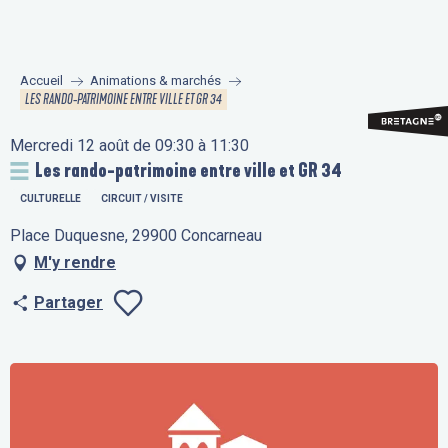
Aller
au
contenu
Accueil
Animations & marchés
principal
LES RANDO-PATRIMOINE ENTRE VILLE ET GR 34
Mercredi 12 août de 09:30 à 11:30
Les rando-patrimoine entre ville et GR 34
CULTURELLE
CIRCUIT / VISITE
Place Duquesne, 29900 Concarneau
M'y rendre
Partager
Ajouter aux fav