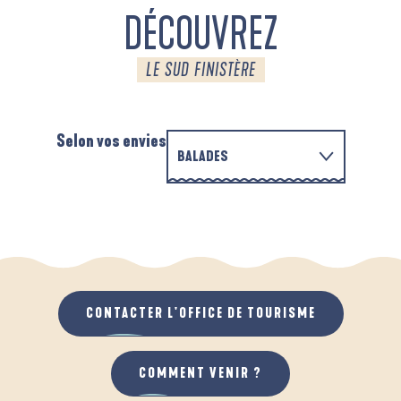
DÉCOUVREZ
LE SUD FINISTÈRE
Selon vos envies
BALADES
EN FAMILLE
D'UN PORT À L'AUTRE
A
QUAND IL PLEUT
AU GRAND AIR
CONTACTER L'OFFICE DE TOURISME
COMMENT VENIR ?