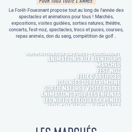
POUR TOUS TOUTE L'ANNÉE
La Forêt-Fouesnant propose tout au long de l’année des
spectacles et animations pour tous ! Marchés,
expositions, visites guidées, sorties natures, théâtre,
concerts, fest-noz, spectacles, trocs et puces, courses,
repas animés, don du sang, compétition de golf…
ANIMATIONS DE LA FORÊT-FOUESNANT
ANIMATIONS AUX ALENTOURS
MARCHÉS
FEST NOZ
FEUX D’ARTIFICES
JOURNÉES DU PATRIMOINE
SORTIE NATURE / VISITE GUIDÉE
ANIMATIONS POUR LES ENFANTS
LES NUITS CELTIQUES DE PENITI
VIDE-GRENIERS – BROCANTES