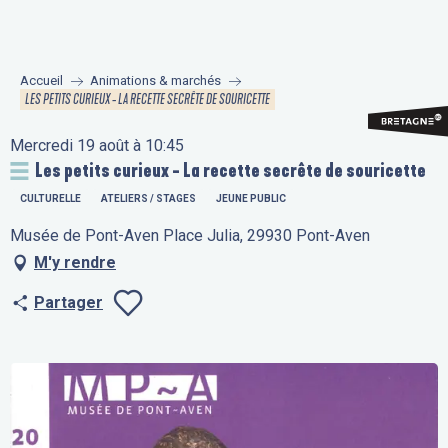
Aller
au
contenu
Accueil
Animations & marchés
principal
LES PETITS CURIEUX - LA RECETTE SECRÊTE DE SOURICETTE
Mercredi 19 août à 10:45
Les petits curieux - La recette secrête de souricette
CULTURELLE
ATELIERS / STAGES
JEUNE PUBLIC
Musée de Pont-Aven Place Julia, 29930 Pont-Aven
M'y rendre
Partager
Ajouter aux fav