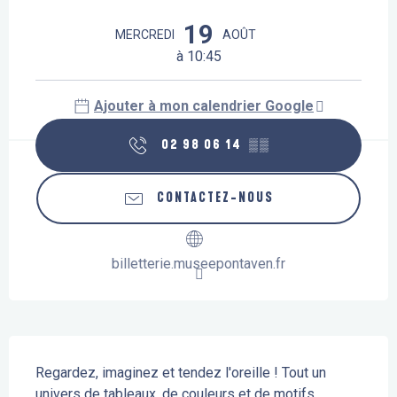
Ouverture et coordonnées
19
MERCREDI
AOÛT
à 10:45
Ajouter à mon calendrier Google
02 98 06 14
▒▒
CONTACTEZ-NOUS
billetterie.museepontaven.fr
Description
Regardez, imaginez et tendez l'oreille ! Tout un 
univers de tableaux, de couleurs et de motifs 