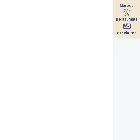
Marées
Marées
Restaurants
Restaurants
Brochures
Brochures