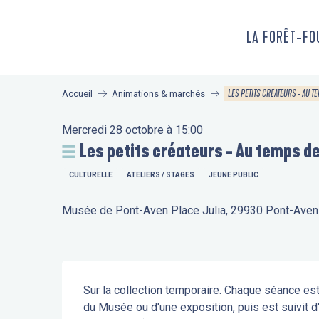
Aller
au
LA FORÊT-F
contenu
principal
LES PETITS CRÉATEURS - AU T
Accueil
Animations & marchés
Mercredi 28 octobre à 15:00
Les petits créateurs - Au temps de
CULTURELLE
ATELIERS / STAGES
JEUNE PUBLIC
Musée de Pont-Aven Place Julia, 29930 Pont-Aven
Description
Sur la collection temporaire. Chaque séance est
du Musée ou d'une exposition, puis est suivit d'u