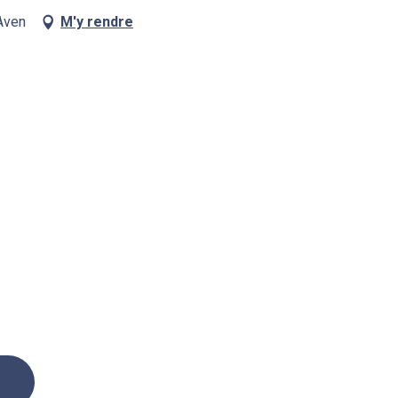
Aven
M'y rendre