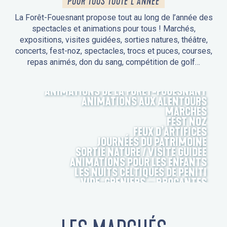
POUR TOUS TOUTE L'ANNÉE
La Forêt-Fouesnant propose tout au long de l’année des
spectacles et animations pour tous ! Marchés,
expositions, visites guidées, sorties natures, théâtre,
concerts, fest-noz, spectacles, trocs et puces, courses,
repas animés, don du sang, compétition de golf…
ANIMATIONS DE LA FORÊT-FOUESNANT
ANIMATIONS AUX ALENTOURS
MARCHÉS
FEST NOZ
FEUX D’ARTIFICES
JOURNÉES DU PATRIMOINE
SORTIE NATURE / VISITE GUIDÉE
ANIMATIONS POUR LES ENFANTS
LES NUITS CELTIQUES DE PENITI
VIDE-GRENIERS – BROCANTES