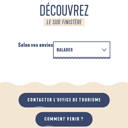
DÉCOUVREZ
LE SUD FINISTÈRE
Selon vos envies
BALADES
EN FAMILLE
AUTOUR DE L'ANSE SAINT-LAURENT
A
QUAND IL PLEUT
AU GRAND AIR
CONTACTER L'OFFICE DE TOURISME
COMMENT VENIR ?