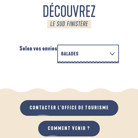
DÉCOUVREZ
LE SUD FINISTÈRE
Selon vos envies
BALADES
EN FAMILLE
D'UN PORT À L'AUTRE
A
QUAND IL PLEUT
AU GRAND AIR
CONTACTER L'OFFICE DE TOURISME
COMMENT VENIR ?