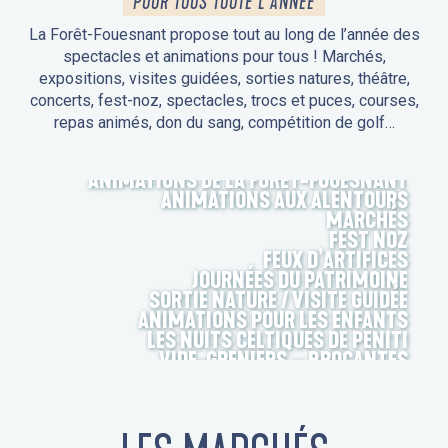
POUR TOUS TOUTE L'ANNÉE
La Forêt-Fouesnant propose tout au long de l’année des
spectacles et animations pour tous ! Marchés,
expositions, visites guidées, sorties natures, théâtre,
concerts, fest-noz, spectacles, trocs et puces, courses,
repas animés, don du sang, compétition de golf…
ANIMATIONS DE LA FORÊT-FOUESNANT
ANIMATIONS AUX ALENTOURS
MARCHÉS
FEST NOZ
FEUX D’ARTIFICES
JOURNÉES DU PATRIMOINE
SORTIE NATURE / VISITE GUIDÉE
ANIMATIONS POUR LES ENFANTS
LES NUITS CELTIQUES DE PENITI
VIDE-GRENIERS – BROCANTES