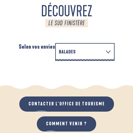
DÉCOUVREZ
LE SUD FINISTÈRE
Selon vos envies
BALADES
EN FAMILLE
D'UN PORT À L'AUTRE
A
QUAND IL PLEUT
AU GRAND AIR
CONTACTER L'OFFICE DE TOURISME
COMMENT VENIR ?