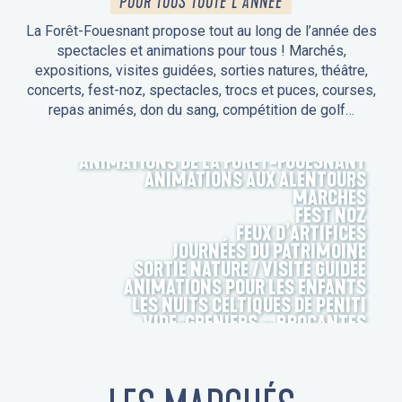
POUR TOUS TOUTE L'ANNÉE
La Forêt-Fouesnant propose tout au long de l’année des
spectacles et animations pour tous ! Marchés,
expositions, visites guidées, sorties natures, théâtre,
concerts, fest-noz, spectacles, trocs et puces, courses,
repas animés, don du sang, compétition de golf…
ANIMATIONS DE LA FORÊT-FOUESNANT
ANIMATIONS AUX ALENTOURS
MARCHÉS
FEST NOZ
FEUX D’ARTIFICES
JOURNÉES DU PATRIMOINE
SORTIE NATURE / VISITE GUIDÉE
ANIMATIONS POUR LES ENFANTS
LES NUITS CELTIQUES DE PENITI
VIDE-GRENIERS – BROCANTES