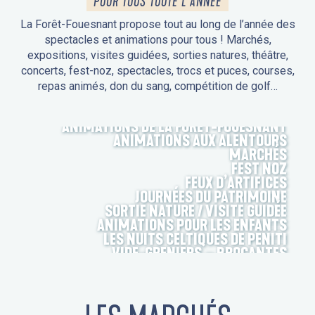
POUR TOUS TOUTE L'ANNÉE
La Forêt-Fouesnant propose tout au long de l’année des
spectacles et animations pour tous ! Marchés,
expositions, visites guidées, sorties natures, théâtre,
concerts, fest-noz, spectacles, trocs et puces, courses,
repas animés, don du sang, compétition de golf…
ANIMATIONS DE LA FORÊT-FOUESNANT
ANIMATIONS AUX ALENTOURS
MARCHÉS
FEST NOZ
FEUX D’ARTIFICES
JOURNÉES DU PATRIMOINE
SORTIE NATURE / VISITE GUIDÉE
ANIMATIONS POUR LES ENFANTS
LES NUITS CELTIQUES DE PENITI
VIDE-GRENIERS – BROCANTES