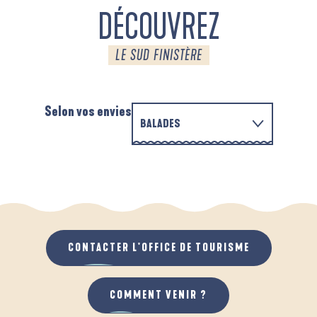
DÉCOUVREZ
LE SUD FINISTÈRE
Selon vos envies
BALADES
P
EN FAMILLE
AUTOUR DE L'ANSE SAINT-LAURENT
D
QUAND IL PLEUT
AU GRAND AIR
CONTACTER L'OFFICE DE TOURISME
COMMENT VENIR ?