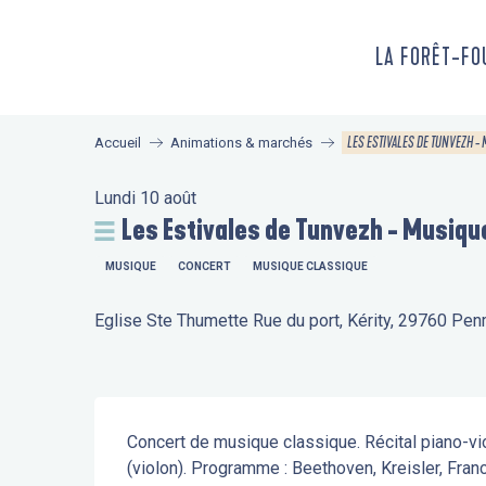
Aller
au
LA FORÊT-F
contenu
principal
LES ESTIVALES DE TUNVEZH -
Accueil
Animations & marchés
Lundi 10 août
Les Estivales de Tunvezh - Musiqu
MUSIQUE
CONCERT
MUSIQUE CLASSIQUE
Eglise Ste Thumette Rue du port, Kérity, 29760 Pe
Description
Concert de musique classique. Récital piano-vi
(violon). Programme : Beethoven, Kreisler, Franc