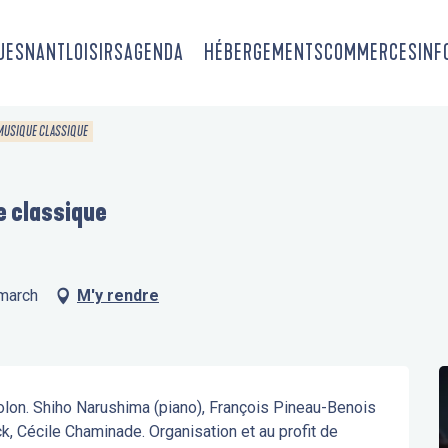
OUESNANT
LOISIRS
AGENDA
HÉBERGEMENTS
COMMERCES
INF
 MUSIQUE CLASSIQUE
e classique
nmarch
M'y rendre
olon. Shiho Narushima (piano), François Pineau-Benois 
k, Cécile Chaminade. Organisation et au profit de 