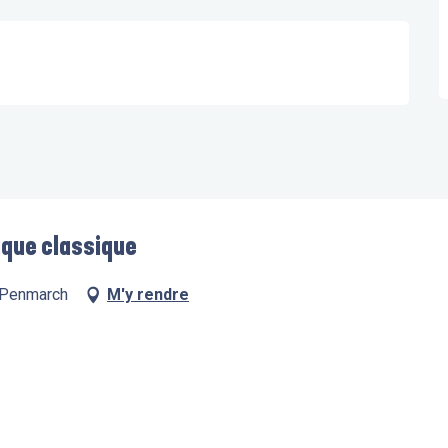
ique classique
0 Penmarch
M'y rendre