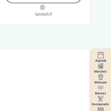
tunvezh.fr
Agenda
Agenda
Marchés
Marchés
Webcam
Webcam
Marées
Marées
Restaurants
Restaurants