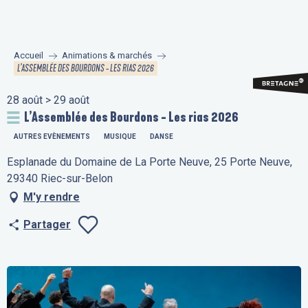
Aller
au
contenu
Accueil
Animations & marchés
principal
L’ASSEMBLÉE DES BOURDONS - LES RIAS 2026
28 août > 29 août
L’Assemblée des Bourdons - Les rias 2026
AUTRES EVÈNEMENTS
MUSIQUE
DANSE
Esplanade du Domaine de La Porte Neuve, 25 Porte Neuve,
29340 Riec-sur-Belon
M'y rendre
Partager
Ajouter aux fav