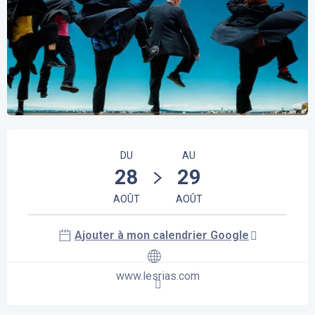
Ouverture et coordonnées
DU
AU
28
29
AOÛT
AOÛT
Ajouter à mon calendrier Google
www.lesrias.com