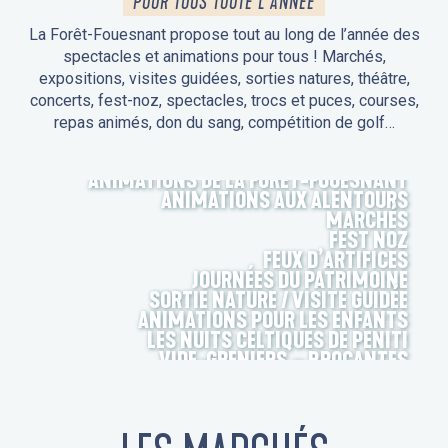
POUR TOUS TOUTE L'ANNÉE
La Forêt-Fouesnant propose tout au long de l’année des
spectacles et animations pour tous ! Marchés,
expositions, visites guidées, sorties natures, théâtre,
concerts, fest-noz, spectacles, trocs et puces, courses,
repas animés, don du sang, compétition de golf…
ANIMATIONS DE LA FORÊT-FOUESNANT
ANIMATIONS AUX ALENTOURS
MARCHÉS
FEST NOZ
FEUX D’ARTIFICES
JOURNÉES DU PATRIMOINE
SORTIE NATURE / VISITE GUIDÉE
ANIMATIONS POUR LES ENFANTS
LES NUITS CELTIQUES DE PENITI
VIDE-GRENIERS – BROCANTES