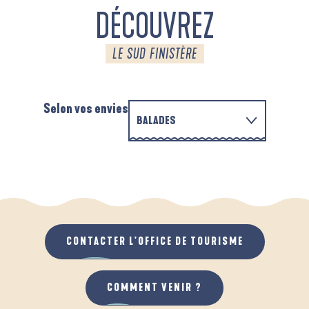
DÉCOUVREZ
LE SUD FINISTÈRE
Selon vos envies
BALADES
P
EN FAMILLE
D'UN PORT À L'AUTRE
D
QUAND IL PLEUT
AU GRAND AIR
CONTACTER L'OFFICE DE TOURISME
COMMENT VENIR ?