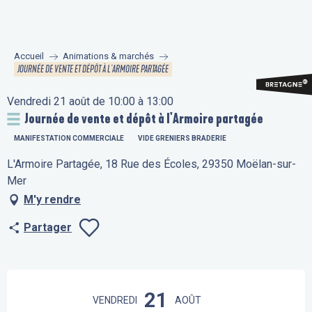
Aller
au
contenu
Accueil
Animations & marchés
principal
JOURNÉE DE VENTE ET DÉPÔT À L'ARMOIRE PARTAGÉE
Vendredi 21 août de 10:00 à 13:00
Journée de vente et dépôt à l'Armoire partagée
MANIFESTATION COMMERCIALE
VIDE GRENIERS BRADERIE
L'Armoire Partagée, 18 Rue des Écoles, 29350 Moëlan-sur-
Mer
M'y rendre
Partager
Ajouter aux fav
Ouverture et coordonnées
21
VENDREDI
AOÛT