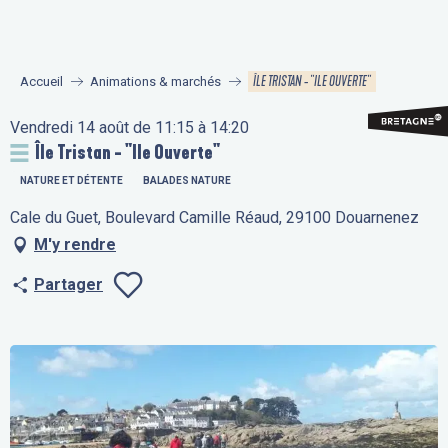
Aller
au
contenu
ÎLE TRISTAN - "ILE OUVERTE"
Accueil
Animations & marchés
principal
Vendredi 14 août de 11:15 à 14:20
Île Tristan - "Ile Ouverte"
NATURE ET DÉTENTE
BALADES NATURE
Cale du Guet, Boulevard Camille Réaud, 29100 Douarnenez
M'y rendre
Partager
Ajouter aux fav