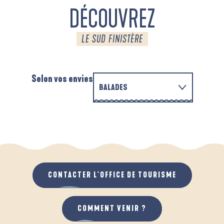
DÉCOUVREZ
LE SUD FINISTÈRE
Selon vos envies
BALADES
EN FAMILLE
AUTOUR DES DEUX ANSES
D
QUAND IL PLEUT
AU GRAND AIR
CONTACTER L'OFFICE DE TOURISME
COMMENT VENIR ?