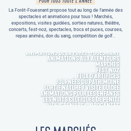
POUR TOUS TOUTE L'ANNÉE
La Forêt-Fouesnant propose tout au long de l’année des
spectacles et animations pour tous ! Marchés,
expositions, visites guidées, sorties natures, théâtre,
concerts, fest-noz, spectacles, trocs et puces, courses,
repas animés, don du sang, compétition de golf…
ANIMATIONS DE LA FORÊT-FOUESNANT
ANIMATIONS AUX ALENTOURS
MARCHÉS
FEST NOZ
FEUX D’ARTIFICES
JOURNÉES DU PATRIMOINE
SORTIE NATURE / VISITE GUIDÉE
ANIMATIONS POUR LES ENFANTS
LES NUITS CELTIQUES DE PENITI
VIDE-GRENIERS – BROCANTES