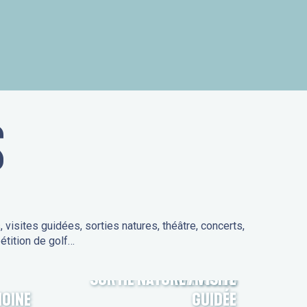
is
S
isites guidées, sorties natures, théâtre, concerts,
étition de golf…
SORTIE NATURE / VISITE
MARCHÉS
MOINE
GUIDÉE