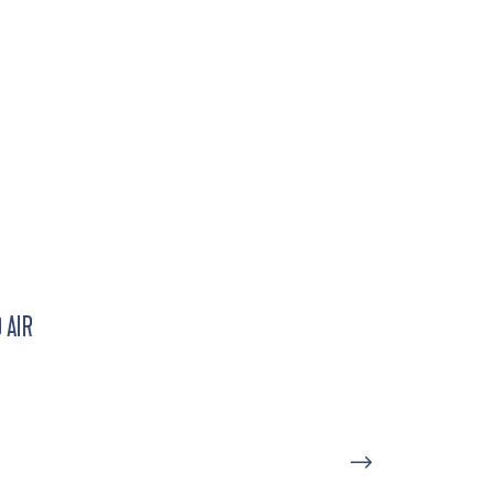
 AIR
D'UN PORT À L'