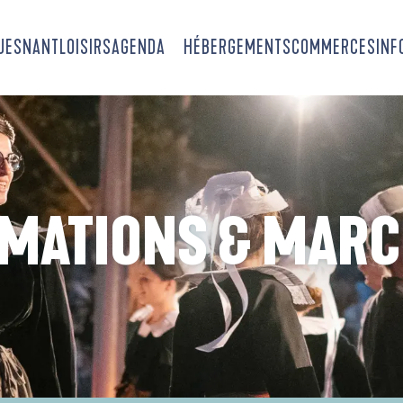
OUESNANT
LOISIRS
AGENDA
HÉBERGEMENTS
COMMERCES
INF
MATIONS & MAR