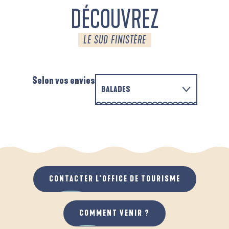
DÉCOUVREZ
LE SUD FINISTÈRE
Selon vos envies
BALADES
P
EN FAMILLE
AUTOUR DE L'ANSE SAINT-LAURENT
D
QUAND IL PLEUT
AU GRAND AIR
CONTACTER L'OFFICE DE TOURISME
COMMENT VENIR ?