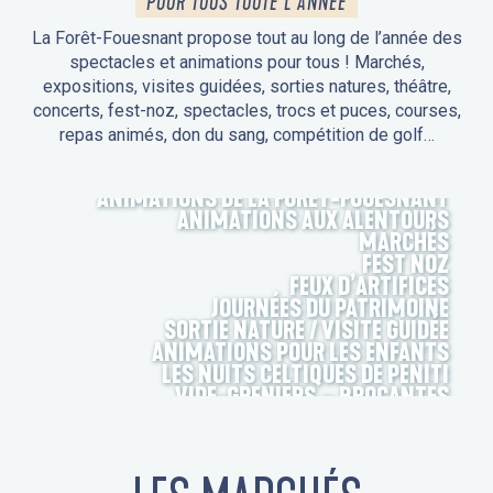
POUR TOUS TOUTE L'ANNÉE
La Forêt-Fouesnant propose tout au long de l’année des
spectacles et animations pour tous ! Marchés,
expositions, visites guidées, sorties natures, théâtre,
concerts, fest-noz, spectacles, trocs et puces, courses,
repas animés, don du sang, compétition de golf…
ANIMATIONS DE LA FORÊT-FOUESNANT
ANIMATIONS AUX ALENTOURS
MARCHÉS
FEST NOZ
FEUX D’ARTIFICES
JOURNÉES DU PATRIMOINE
SORTIE NATURE / VISITE GUIDÉE
ANIMATIONS POUR LES ENFANTS
LES NUITS CELTIQUES DE PENITI
VIDE-GRENIERS – BROCANTES