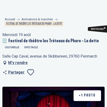
Aller
au
contenu
Accueil
Animations & marchés
principal
FESTIVAL DE THÉÂTRE LES TRÉTEAUX DU PHARE - LA DETTE
Mercredi 19 août
Festival de théâtre les Tréteaux du Phare - La dette
CULTURELLE
SPECTACLE
Salle Cap Caval, avenue de Skibbereen, 29760 Penmarch
M'y rendre
Partager
Ajouter aux fav
+1 PHOTO