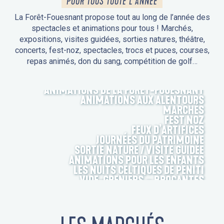
POUR TOUS TOUTE L'ANNÉE
La Forêt-Fouesnant propose tout au long de l’année des
spectacles et animations pour tous ! Marchés,
expositions, visites guidées, sorties natures, théâtre,
concerts, fest-noz, spectacles, trocs et puces, courses,
repas animés, don du sang, compétition de golf…
ANIMATIONS DE LA FORÊT-FOUESNANT
ANIMATIONS AUX ALENTOURS
MARCHÉS
FEST NOZ
FEUX D’ARTIFICES
JOURNÉES DU PATRIMOINE
SORTIE NATURE / VISITE GUIDÉE
ANIMATIONS POUR LES ENFANTS
LES NUITS CELTIQUES DE PENITI
VIDE-GRENIERS – BROCANTES