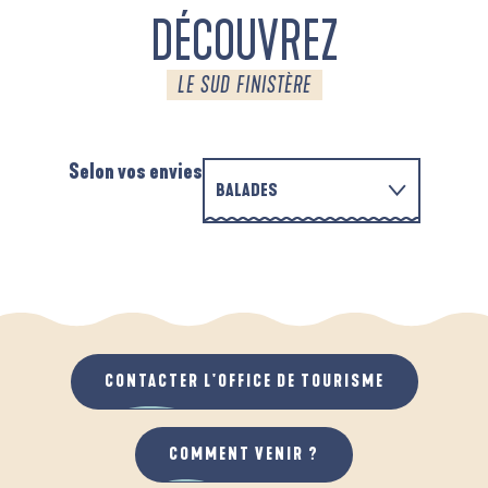
DÉCOUVREZ
LE SUD FINISTÈRE
Selon vos envies
BALADES
PARCOURS D'INTERPRÉTATION DE L'ANSE
EN FAMILLE
DE LA FORÊT
D
QUAND IL PLEUT
AU GRAND AIR
CONTACTER L'OFFICE DE TOURISME
COMMENT VENIR ?