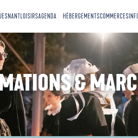
OUESNANT
LOISIRS
AGENDA
HÉBERGEMENTS
COMMERCES
INF
MATIONS & MAR