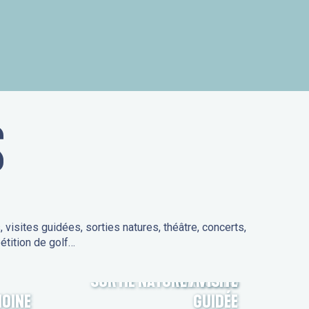
is
S
isites guidées, sorties natures, théâtre, concerts,
étition de golf…
SORTIE NATURE / VISITE
MARCHÉS
MOINE
GUIDÉE