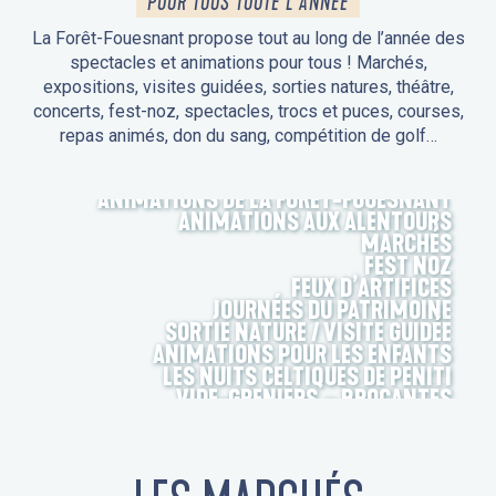
POUR TOUS TOUTE L'ANNÉE
La Forêt-Fouesnant propose tout au long de l’année des
spectacles et animations pour tous ! Marchés,
expositions, visites guidées, sorties natures, théâtre,
concerts, fest-noz, spectacles, trocs et puces, courses,
repas animés, don du sang, compétition de golf…
ANIMATIONS DE LA FORÊT-FOUESNANT
ANIMATIONS AUX ALENTOURS
MARCHÉS
FEST NOZ
FEUX D’ARTIFICES
JOURNÉES DU PATRIMOINE
SORTIE NATURE / VISITE GUIDÉE
ANIMATIONS POUR LES ENFANTS
LES NUITS CELTIQUES DE PENITI
VIDE-GRENIERS – BROCANTES