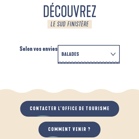
DÉCOUVREZ
LE SUD FINISTÈRE
Selon vos envies
BALADES
EN FAMILLE
D'UN PORT À L'AUTRE
A
QUAND IL PLEUT
AU GRAND AIR
CONTACTER L'OFFICE DE TOURISME
COMMENT VENIR ?