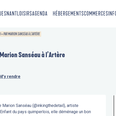
OUESNANT
LOISIRS
AGENDA
HÉBERGEMENTS
COMMERCES
INF
CU » PAR MARION SANSÉAU À L’ARTÈRE
r Marion Sanséau à l’Artère
M'y rendre
e Marion Sanséau (@inkingthedetail), artiste 
n. Enfant du pays quimperlois, elle déménage un bon 