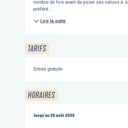
nombre de fois avant de poser ses valises à J
préféré :...
Lire la suite
TARIFS
Entrée gratuite
HORAIRES
Du
Jusqu'au
2 mai 2026
29 août 2026
au
29 août 2026