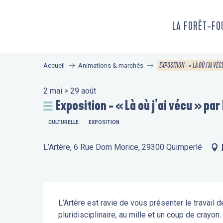
Aller
au
LA FORÊT-F
contenu
principal
EXPOSITION - « LÀ OÙ J’AI VÉ
Accueil
Animations & marchés
2 mai > 29 août
Exposition - « Là où j’ai vécu » pa
CULTURELLE
EXPOSITION
L’Artère, 6 Rue Dom Morice, 29300 Quimperlé
Description
L’Artère est ravie de vous présenter le travail d
pluridisciplinaire, au mille et un coup de crayo