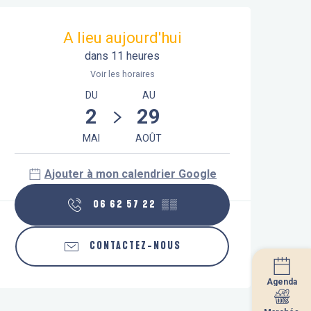
Ouverture et coordonnées
A lieu aujourd'hui
dans 11 heures
Voir les horaires
DU
AU
2
29
MAI
AOÛT
Ajouter à mon calendrier Google
06 62 57 22
▒▒
CONTACTEZ-NOUS
Agenda
Agenda