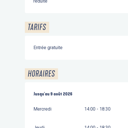
réduite
TARIFS
Entrée gratuite
HORAIRES
Du
Jusqu'au
1 août 2026
9 août 2026
au
9 août 2026
Mercredi
14:00 - 18:30
Jeudi
14:00 - 18:30