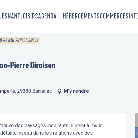
OUESNANT
LOISIRS
AGENDA
HÉBERGEMENTS
COMMERCES
INF
AT PAR JEAN-PIERRE DIRAISON
ean-Pierre Diraison
uimperlé, 29380 Bannalec
M'y rendre
ouve des paysages inspirants. Il peint à l'huile 
 détails. Investi dans les relations avec des 