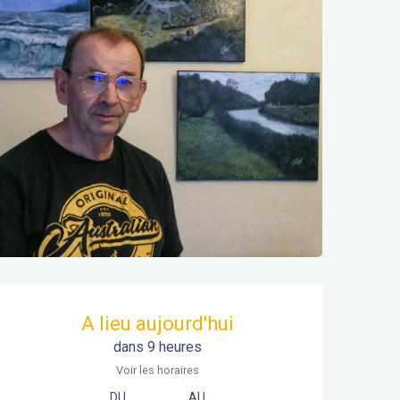
Ouverture et coordonnées
A lieu aujourd'hui
dans 9 heures
Voir les horaires
DU
AU