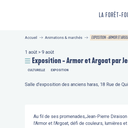
Aller
au
LA FORÊT-F
contenu
principal
EXPOSITION - ARMOR ET ARGO
Accueil
Animations & marchés
1 août > 9 août
Exposition - Armor et Argoat par J
CULTURELLE
EXPOSITION
Salle d'exposition des anciens haras, 18 Rue de Q
Description
Au fil de ses promenades,Jean-Pierre Diraison tr
l'Armor et l'Argoat, défi de couleurs, lumières et