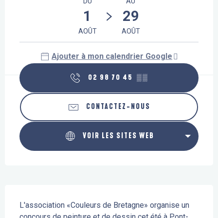
DU
AU
1
29
AOÛT
AOÛT
Ajouter à mon calendrier Google
02 98 70 45
▒▒
CONTACTEZ-NOUS
VOIR LES SITES WEB
Description
L'association «Couleurs de Bretagne» organise un 
concours de peinture et de dessin cet été à Pont-