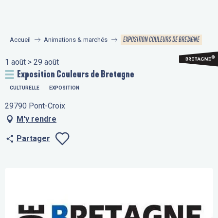
Aller
au
contenu
EXPOSITION COULEURS DE BRETAGNE
Accueil
Animations & marchés
principal
1 août > 29 août
Exposition Couleurs de Bretagne
CULTURELLE
EXPOSITION
29790 Pont-Croix
M'y rendre
Partager
Ajouter aux fav