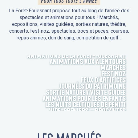
POUR TOUS TOUTE L'ANNÉE
La Forêt-Fouesnant propose tout au long de l’année des
spectacles et animations pour tous ! Marchés,
expositions, visites guidées, sorties natures, théâtre,
concerts, fest-noz, spectacles, trocs et puces, courses,
repas animés, don du sang, compétition de golf…
ANIMATIONS DE LA FORÊT-FOUESNANT
ANIMATIONS AUX ALENTOURS
MARCHÉS
FEST NOZ
FEUX D’ARTIFICES
JOURNÉES DU PATRIMOINE
SORTIE NATURE / VISITE GUIDÉE
ANIMATIONS POUR LES ENFANTS
LES NUITS CELTIQUES DE PENITI
VIDE-GRENIERS – BROCANTES