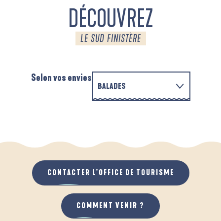
DÉCOUVREZ
LE SUD FINISTÈRE
Selon vos envies
BALADES
EN FAMILLE
D'UN PORT À L'AUTRE
A
QUAND IL PLEUT
AU GRAND AIR
CONTACTER L'OFFICE DE TOURISME
COMMENT VENIR ?