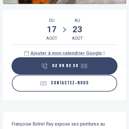
Ouverture et coordonnées
DU
AU
17
23
AOÛT
AOÛT
Ajouter à mon calendrier Google
02 98 82 20
▒▒
CONTACTEZ-NOUS
Description
Françoise Botrel Rey expose ses peintures au 