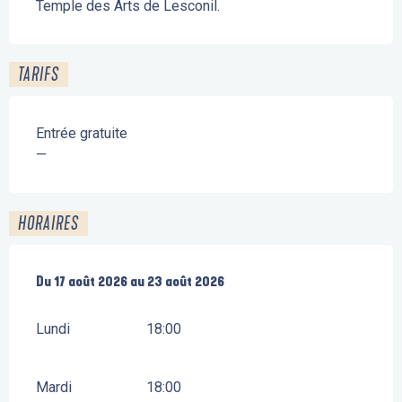
Temple des Arts de Lesconil.
TARIFS
Entrée gratuite
—
HORAIRES
Du
Du
17 août 2026
17 août 2026
au
au
23 août 2026
23 août 2026
Lundi
18:00
Mardi
18:00