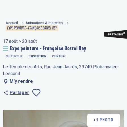
Aller
au
contenu
Accueil
Animations & marchés
principal
EXPO PEINTURE - FRANÇOISE BOTREL REY
17 août > 23 août
Expo peinture - Françoise Botrel Rey
CULTURELLE
EXPOSITION
PEINTURE
Le Temple des Arts, Rue Jean Jaurès, 29740 Plobannalec-
Lesconil
M'y rendre
Partager
Ajouter aux fav
+1 PHOTO